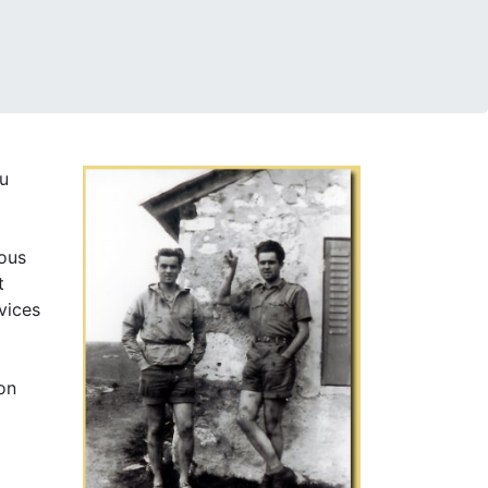
lu
sous
t
rvices
ion