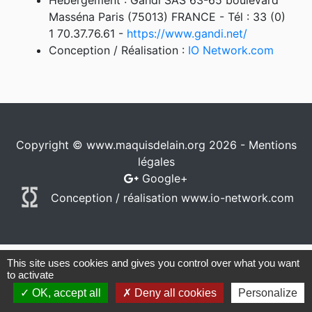
Hébergement : Gandi SAS 63-65 boulevard
Masséna Paris (75013) FRANCE - Tél : 33 (0)
1 70.37.76.61 -
https://www.gandi.net/
Conception / Réalisation :
IO Network.com
Copyright © www.maquisdelain.org 2026 -
Mentions
légales
Google+
Conception / réalisation
www.io-network.com
This site uses cookies and gives you control over what you want
to activate
OK, accept all
Deny all cookies
Personalize