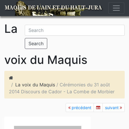
MAQUIS DE L'AIN ET DU HAUT-JURA
La
Search
voix du Maquis
La voix du Maquis
/ Cérémonies du 31 août
2014 Discours de Cador - La Combe de Morbier
précédent
suivant