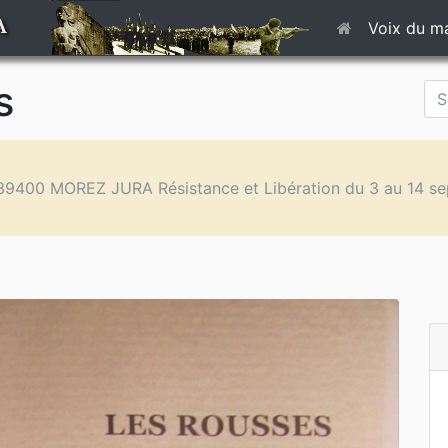
A
Voix du m
s
9400 MOREZ JURA Résistance et Libération du 3 au 14 sep