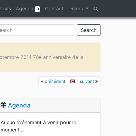
aquis
Agenda
Contact
Divers
0
Search
tembre 2014 70è anniversaire de la
précédent
suivant
Agenda
Aucun événement à venir pour le
moment...