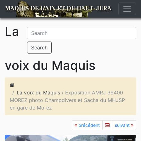
MAQUIS DE L'AIN ET DU HAUT-JURA
La
Search
voix du Maquis
La voix du Maquis
/ Exposition AMRJ 39400
MOREZ photo Champdivers et Sacha du MHJSP
en gare de Morez
précédent
suivant