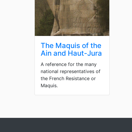
The Maquis of the
Ain and Haut-Jura
A reference for the many
national representatives of
the French Resistance or
Maquis.