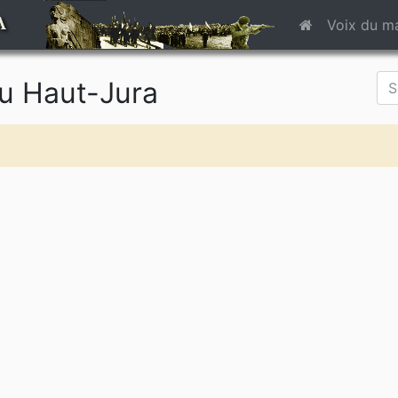
A
Voix du m
du Haut-Jura