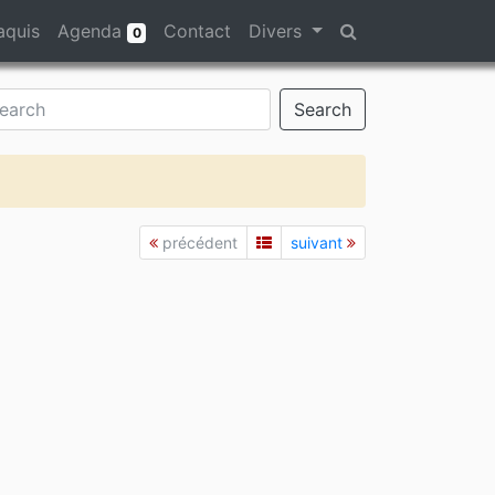
aquis
Agenda
Contact
Divers
0
Search
précédent
suivant