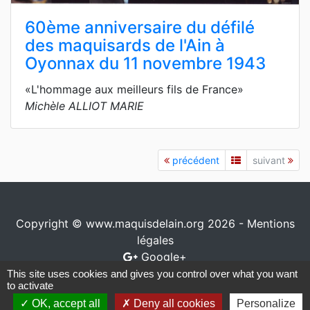
60ème anniversaire du défilé
des maquisards de l'Ain à
Oyonnax du 11 novembre 1943
«L'hommage aux meilleurs fils de France»
Michèle ALLIOT MARIE
précédent
suivant
Copyright © www.maquisdelain.org 2026 -
Mentions
légales
Google+
This site uses cookies and gives you control over what you want
Conception / réalisation
www.io-network.com
to activate
OK, accept all
Deny all cookies
Personalize