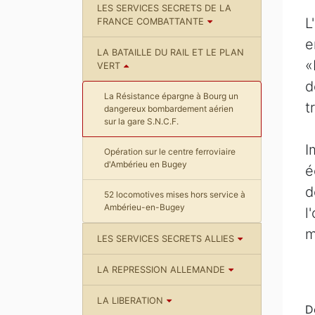
LES SERVICES SECRETS DE LA
L
FRANCE COMBATTANTE
e
LA BATAILLE DU RAIL ET LE PLAN
«
VERT
d
La Résistance épargne à Bourg un
t
dangereux bombardement aérien
sur la gare S.N.C.F.
I
Opération sur le centre ferroviaire
d'Ambérieu en Bugey
é
d
52 locomotives mises hors service à
Ambérieu-en-Bugey
l
m
LES SERVICES SECRETS ALLIES
LA REPRESSION ALLEMANDE
LA LIBERATION
D