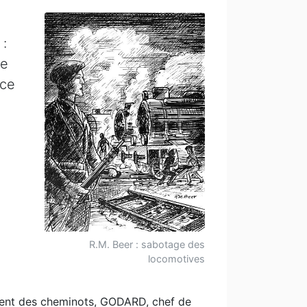
 :
re
 ce
R.M. Beer : sabotage des
locomotives
ement des cheminots, GODARD, chef de