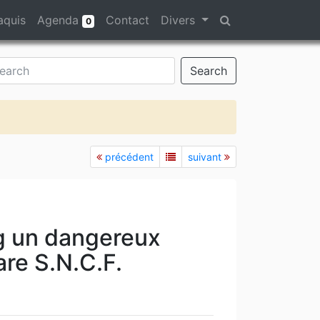
aquis
Agenda
Contact
Divers
0
Search
précédent
suivant
g un dangereux
re S.N.C.F.