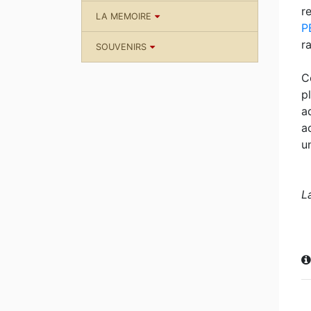
r
LA MEMOIRE
P
r
SOUVENIRS
C
p
a
a
u
L