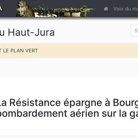
A
Voix du m
du Haut-Jura
T LE PLAN VERT
La Résistance épargne à Bour
bombardement aérien sur la ga