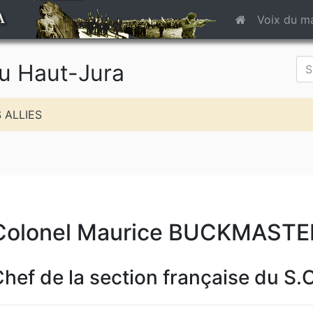
A
Voix du m
du Haut-Jura
 ALLIES
Colonel Maurice BUCKMASTE
hef de la section française du S.O