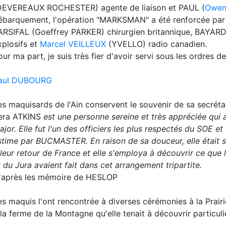
DEVEREAUX ROCHESTER) agente de liaison et PAUL (
Owen
ébarquement, l'opération "MARKSMAN" a été renforcée par l'
ARSIFAL (Goeffrey PARKER) chirurgien britannique, BAYARD
xplosifs et
Marcel VEILLEUX
(YVELLO) radio canadien.
our ma part, je suis très fier d'avoir servi sous les ordres 
aul DUBOURG
es maquisards de l'Ain conservent le souvenir de sa secréta
era ATKINS
est une personne sereine et très appréciée qui a
ajor. Elle fut l'un des officiers les plus respectés du SOE e
stime par BUCMASTER. En raison de sa douceur, elle était s
 leur retour de France et elle s'employa à découvrir ce que 
t du Jura avaient fait dans cet arrangement tripartite.
'après les mémoire de HESLOP
es maquis l'ont rencontrée à diverses cérémonies à la Prairi
 la ferme de la Montagne qu'elle tenait à découvrir particul