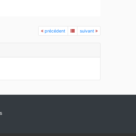
précédent
suivant
s