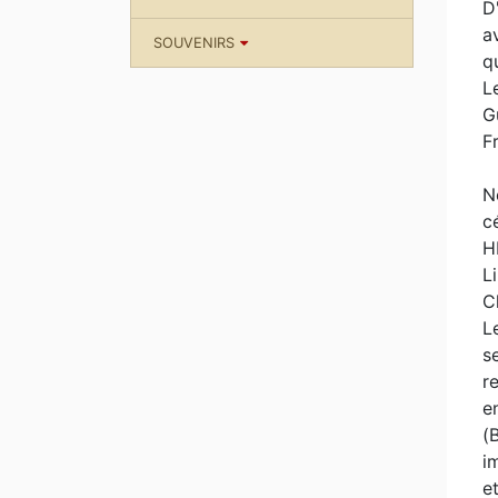
D
a
SOUVENIRS
q
L
G
F
N
c
H
L
C
L
s
r
e
(
i
e