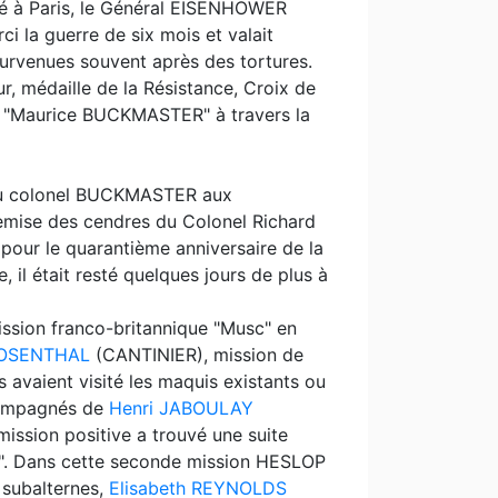
ié à Paris, le Général EISENHOWER
ci la guerre de six mois et valait
survenues souvent après des tortures.
, médaille de la Résistance, Croix de
ues "Maurice BUCKMASTER" à travers la
s du colonel BUCKMASTER aux
emise des cendres du Colonel Richard
pour le quarantième anniversaire de la
, il était resté quelques jours de plus à
ssion franco-britannique "Musc" en
ROSENTHAL
(CANTINIER), mission de
Ils avaient visité les maquis existants ou
compagnés de
Henri JABOULAY
ssion positive a trouvé une suite
". Dans cette seconde mission HESLOP
 subalternes,
Elisabeth REYNOLDS