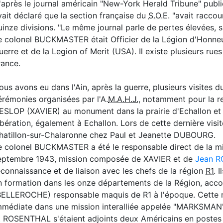
'après le journal américain "New-York Herald Tribune" publ
vait déclaré que la section française du
S.O.E.
"avait raccour
uinze divisions. "Le même journal parle de pertes élevées, 
e colonel BUCKMASTER était Officier de la Légion d'Honneur
uerre et de la Legion of Merit (USA). Il existe plusieurs r
rance.
ous avons eu dans l'Ain, après la guerre, plusieurs visite
érémonies organisées par l'A.
M.A.H.J.
, notamment pour la r
ESLOP (XAVIER) au monument dans la prairie d'Echallon et 
ibération, également à EchalIon. Lors de cette dernière visite
hatillon-sur-Chalaronne chez Paul et Jeanette DUBOURG.
e colonel BUCKMASTER a été le responsable direct de la mi
eptembre 1943, mission composée de XAVIER et de
Jean 
econnaissance et de liaison avec les chefs de la région
R1
. 
n formation dans les onze départements de la Région, ac
BELLEROCHE) responsable maquis de R1 à l'époque. Cette mi
mmédiate dans une mission interalliée appelée "MARKSMAN
t ROSENTHAL s'étaient adjoints deux Américains en postes