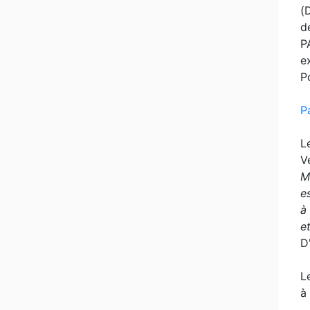
(
d
P
e
P
P
L
V
M
e
à
e
D
L
à