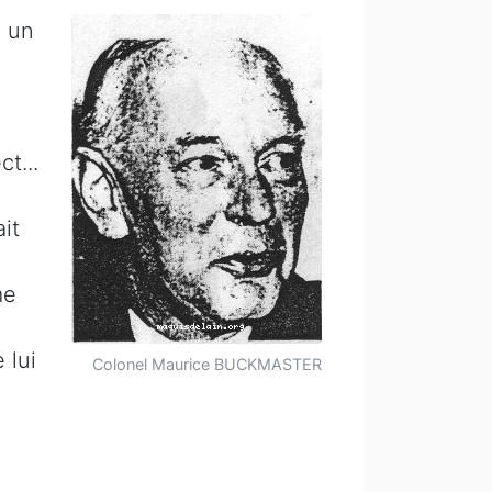
é un
t...
it
me
 lui
Colonel Maurice BUCKMASTER