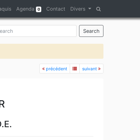
aquis
Agenda
Contact
Divers
0
Search
précédent
suivant
R
.E.