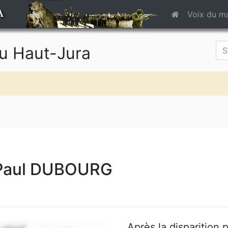
A
Voix du m
du Haut-Jura
Paul DUBOURG
Après la disparition 