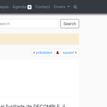
aquis
Agenda
Contact
Divers
0
Search
précédent
suivant
par fusillade de DECOMBLE, il