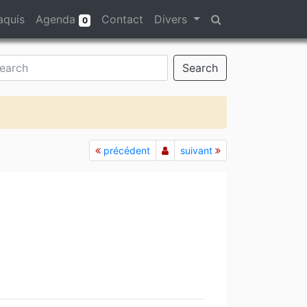
aquis
Agenda
Contact
Divers
0
Search
précédent
suivant