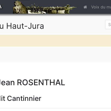
A
Voix du m
du Haut-Jura
Jean ROSENTHAL
it Cantinnier