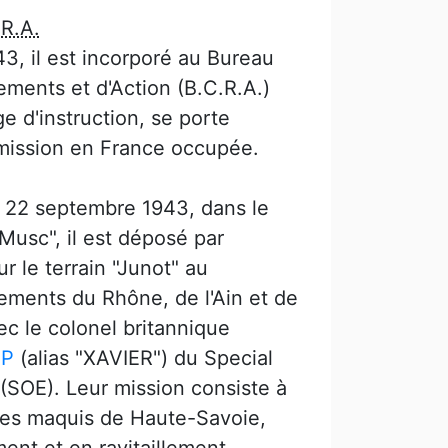
.R.A.
3, il est incorporé au Bureau
ments et d'Action (B.C.R.A.)
ge d'instruction, se porte
 mission en France occupée.
u 22 septembre 1943, dans le
Musc", il est déposé par
r le terrain "Junot" au
ements du Rhône, de l'Ain et de
ec le colonel britannique
OP
(alias "XAVIER") du Special
(SOE). Leur mission consiste à
 des maquis de Haute-Savoie,