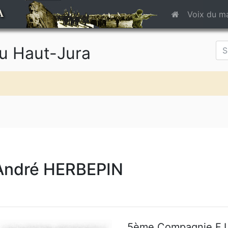
A
Voix du m
du Haut-Jura
André HERBEPIN
5ème Compagnie
F.