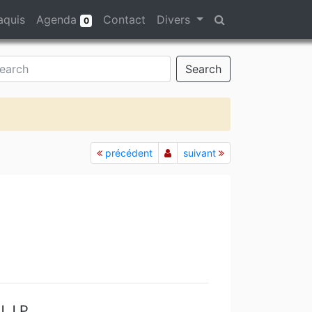
aquis
Agenda
Contact
Divers
0
Search
précédent
suivant
U.J.
P.