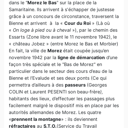
dans le "
Morez
le Bas
" sur la place de la
Samaritaine. Ils arrivent à s'échapper de justesse
grâce à un concours de circonstance, traversent la
Bienne et arrivent à la «
Cour du Roi
» (Là où
«
On loge à pied ou à cheval
»), par le chemin des
Essarts (Zone libre avant le 11 novembre 1942), le
« château Jobez » (entre Morez le Bas et Morbier)
En fait, la ville de
Morez
était coupée jusqu’en
novembre 1942 par la
ligne de démarcation
d’une
façon très spéciale et le "Bas de Morez" en
particulier dans le secteur des cours d’eau de la
Bienne et l’Evalude et ses deux ponts (Ce qui
permettra d’ailleurs à des
passeurs
(Georges
COLIN et Laurent PESENTI son beau-frère
),
habitants des lieux, d’effectuer les passages plus
facilement malgré le dispositif mis en place par les
autorités allemandes de Morez. Les quatre
«
prennent la montagne
» : ils deviennent
réfractaires
au
S.T.O.
(Service du Travail