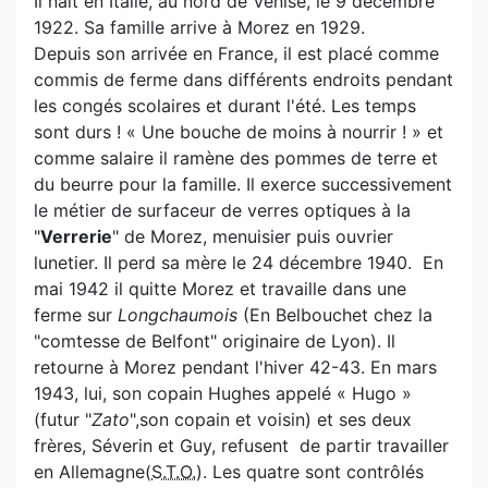
Il naît en Italie, au nord de Venise, le 9 décembre
1922. Sa famille arrive à Morez en 1929.
Depuis son arrivée en France, il est placé comme
commis de ferme dans différents endroits pendant
les congés scolaires et durant l'été. Les temps
sont durs ! « Une bouche de moins à nourrir ! » et
comme salaire il ramène des pommes de terre et
du beurre pour la famille. Il exerce successivement
le métier de surfaceur de verres optiques à la
"
Verrerie
" de Morez, menuisier puis ouvrier
lunetier. Il perd sa mère le 24 décembre 1940. En
mai 1942 il quitte Morez et travaille dans une
ferme sur
Longchaumois
(En Belbouchet chez la
"comtesse de Belfont" originaire de Lyon). Il
retourne à Morez pendant l'hiver 42-43. En mars
1943, lui, son copain Hughes appelé « Hugo »
(futur "
Zato
",
son copain et voisin) et ses deux
frères, Séverin et Guy, refusent de partir travailler
en Allemagne(
S.T.O.
). Les quatre sont contrôlés