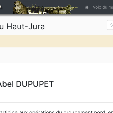
A
Voix du m
du Haut-Jura
Abel DUPUPET
articipe aux opérations du groupement nord, en 