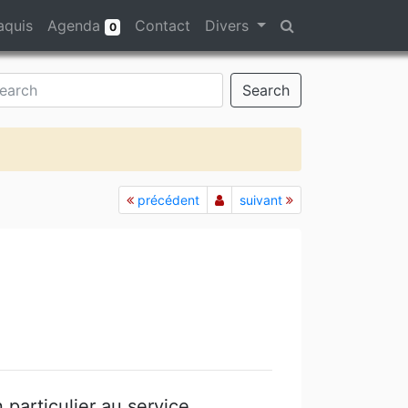
aquis
Agenda
Contact
Divers
0
Search
précédent
suivant
particulier au service