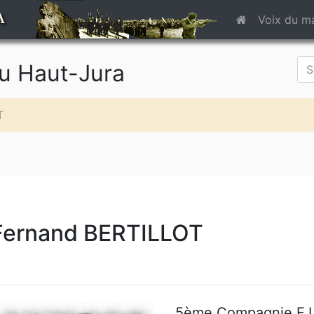
A
Voix du m
du Haut-Jura
T
Fernand BERTILLOT
5ème Compagnie
F.