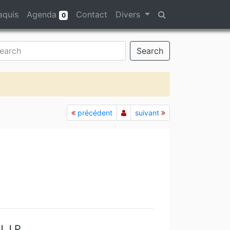
aquis
Agenda
Contact
Divers
0
Search
précédent
suivant
U.J.
P.