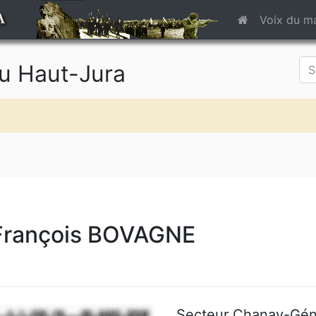
A
Voix du m
du Haut-Jura
François BOVAGNE
Secteur Chanay-Géni