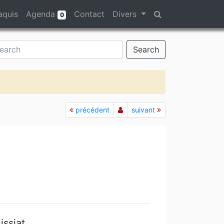
aquis
Agenda
Contact
Divers
0
Search
précédent
suivant
ssiat.