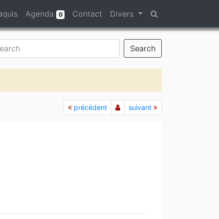
aquis
Agenda
Contact
Divers
0
Search
précédent
suivant