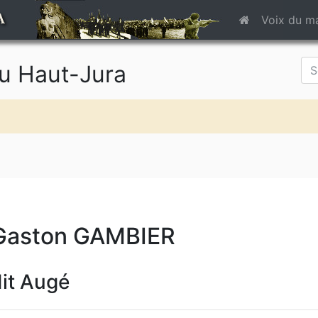
A
Voix du m
du Haut-Jura
Gaston GAMBIER
it Augé