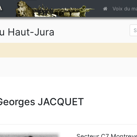
A
Voix du m
du Haut-Jura
Georges JACQUET
Secteur C7 Montreve