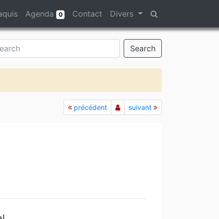
aquis
Agenda
Contact
Divers
0
Search
précédent
suivant
l.