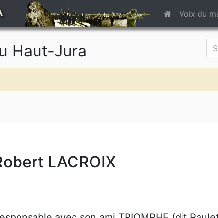
A
Voix du m
du Haut-Jura
Robert LACROIX
esponsable avec son ami TRIOMPHE (dit Paulett