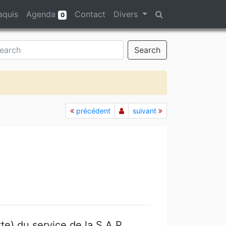
aquis
Agenda
Contact
Divers
0
Search
précédent
suivant
e) du service de la
S.A.P.