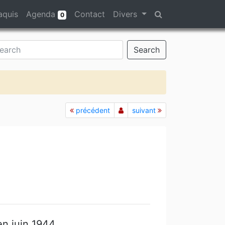
aquis
Agenda
Contact
Divers
0
Search
précédent
suivant
en juin 1944