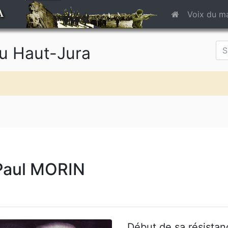
A
Voix du m
du Haut-Jura
Paul MORIN
Début de sa résistan