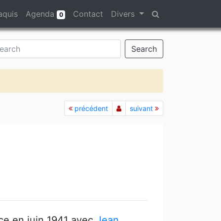
aquis
Agenda
Contact
Divers
0
Search
précédent
suivant
ce en juin 1941 avec
Jean