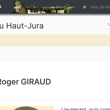
A
Voix du m
du Haut-Jura
Roger GIRAUD
Lieutenant, puis co