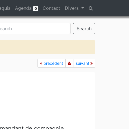
aquis
Agenda
Contact
Divers
0
Search
précédent
suivant
mmandant de compagnie.