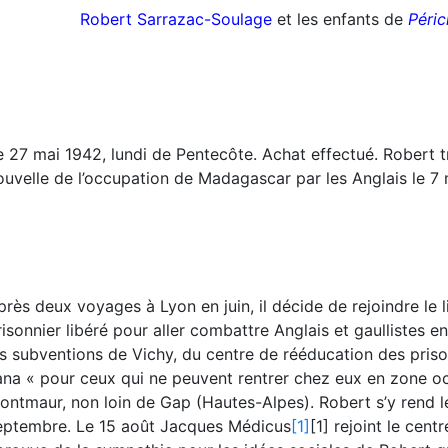
Robert Sarrazac-Soulage
et les enfants de
Péric
e 27 mai 1942, lundi de Pentecôte. Achat effectué. Robert tr
ouvelle de l’occupation de Madagascar par les Anglais le 7 
près deux voyages à Lyon en juin, il décide de rejoindre le 
risonnier libéré pour aller combattre Anglais et gaullistes en
es subventions de Vichy, du centre de rééducation des priso
ana « pour ceux qui ne peuvent rentrer chez eux en zone o
ontmaur, non loin de Gap (Hautes-Alpes). Robert s’y rend le 
eptembre. Le 15 août Jacques Médicus
[1]
[1]
rejoint le cent