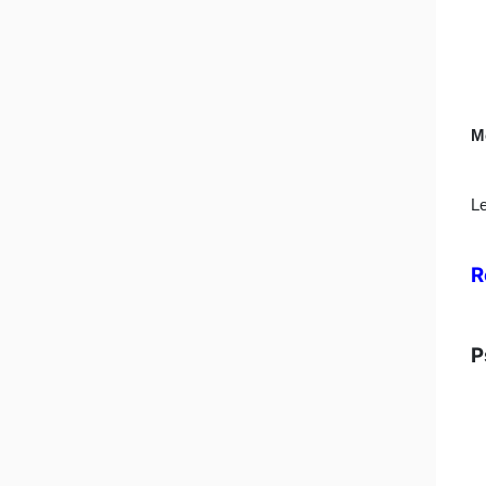
M
L
R
P