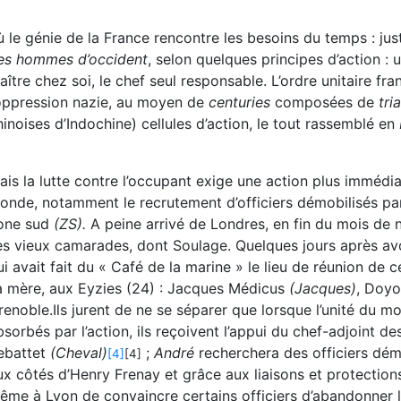
ù le génie de la France rencontre les besoins du temps : justi
es hommes d’occident
, selon quelques principes d’action : u
aître chez soi, le chef seul responsable. L’ordre unitaire fran
’oppression nazie, au moyen de
centuries
composées de
tri
hinoises d’Indochine) cellules d’action, le tout rassemblé en
ais la lutte contre l’occupant exige une action plus immédiat
onde, notamment le recrutement d’officiers démobilisés par
one sud
(ZS).
A peine arrivé de Londres, en fin du mois de 
es vieux camarades, dont Soulage. Quelques jours après avoi
ui avait fait du « Café de la marine » le lieu de réunion de 
a mère, aux Eyzies (24) : Jacques Médicus
(Jacques)
, Doy
renoble.Ils jurent de ne se séparer que lorsque l’unité du mo
bsorbés par l’action, ils reçoivent l’appui du chef-adjoin
ebattet
(Cheval)
;
André
recherchera des officiers dém
[4]
[4]
ux côtés d’Henry Frenay et grâce aux liaisons et protectio
ême à Lyon de convaincre certains officiers d’abandonner l