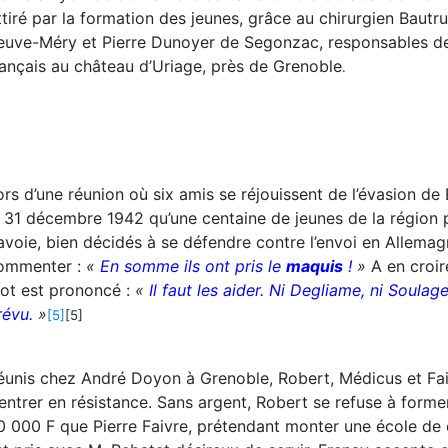
ttiré par la formation des jeunes, grâce au chirurgien Baut
euve-Méry et Pierre Dunoyer de Segonzac, responsables de l
rançais au château d’Uriage, près de Grenoble
.
ors d’une réunion où six amis se réjouissent de l’évasion d
e 31 décembre 1942 qu’une centaine de jeunes de la région 
avoie, bien décidés à se défendre contre l’envoi en Allemag
ommenter :
«
En somme ils ont pris le
maquis
!
»
A en croir
ot est prononcé :
«
Il faut les aider. Ni Degliame, ni Soulage
révu.
»
[5]
[5]
éunis chez André Doyon à Grenoble, Robert, Médicus et Fai
’entrer en résistance. Sans argent, Robert se refuse à for
0 000 F que Pierre Faivre, prétendant monter une école de c