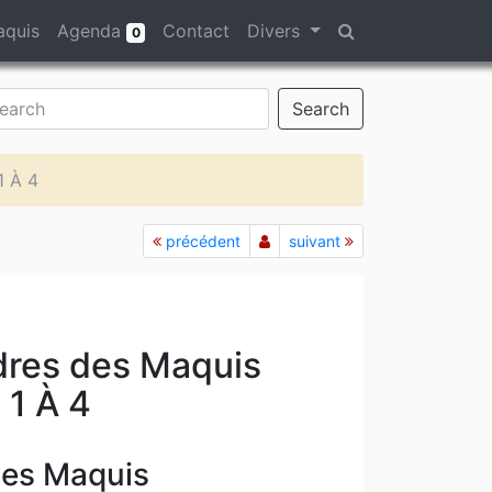
aquis
Agenda
Contact
Divers
0
Search
1 À 4
précédent
suivant
dres des Maquis
1 À 4
des Maquis