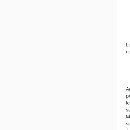
L
n
A
p
l
s
M
s