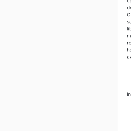
é
d
C
s
l
m
r
h
a
In