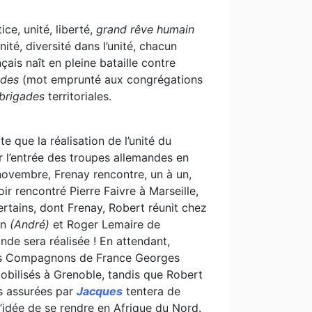
ce, unité, liberté,
grand rêve humain
nité, diversité dans l’unité, chacun
çais naît en pleine bataille contre
ades
(mot emprunté aux congrégations
brigades
territoriales.
e que la réalisation de l’unité du
 l’entrée des troupes allemandes en
novembre, Frenay rencontre, un à un,
r rencontré Pierre Faivre à Marseille,
certains, dont Frenay, Robert réunit chez
on
(André)
et Roger Lemaire de
nde sera réalisée ! En attendant,
t des Compagnons de France Georges
obilisés à Grenoble, tandis que Robert
ns assurées par
Jacques
tentera de
’idée de se rendre en Afrique du Nord.