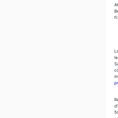
A
B
f
L
l
S
c
m
p
R
d
5