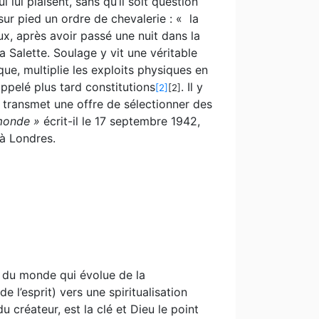
lui plaisent, sans qu’il soit question
r pied un ordre de chevalerie : « la
ux, après avoir passé une nuit dans la
a Salette. Soulage y vit une véritable
ique, multiplie les exploits physiques en
ppelé plus tard constitutions
. Il y
[2]
[2]
i transmet une offre de sélectionner des
 monde »
écrit-il le 17 septembre 1942,
à Londres.
e du monde qui évolue de la
l’esprit) vers une spiritualisation
 créateur, est la clé et Dieu le point