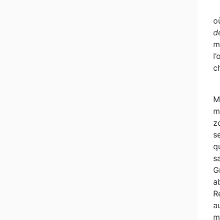
o
d
m
l
c
M
m
z
s
q
s
G
a
R
a
m