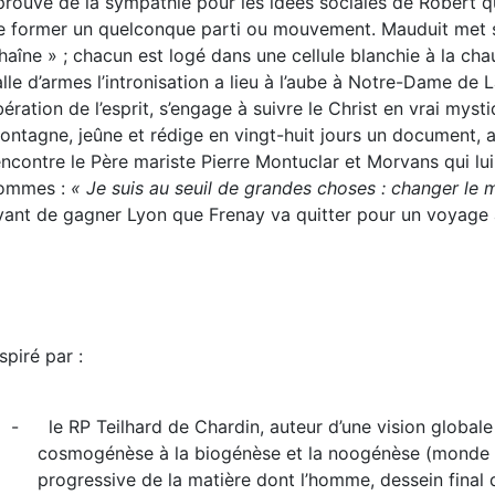
prouve de la sympathie pour les idées sociales de Robert qui 
e former un quelconque parti ou mouvement. Mauduit met su
haîne » ; chacun est logé dans une cellule blanchie à la cha
alle d’armes l’intronisation a lieu à l’aube à Notre-Dame de L
ibération de l’esprit, s’engage à suivre le Christ en vrai myst
ontagne, jeûne et rédige en vingt-huit jours un document, a
encontre le Père mariste Pierre Montuclar et Morvans qui lu
ommes :
« Je suis au seuil de grandes choses : changer le
vant de gagner Lyon que Frenay va quitter pour un voyage 
spiré par :
-
le RP Teilhard de Chardin, auteur d’une vision global
cosmogénèse à la biogénèse et la noogénèse (monde de 
progressive de la matière dont l’homme, dessein final du