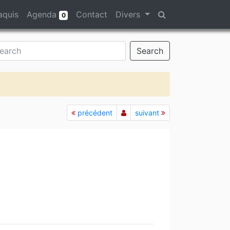
aquis
Agenda
Contact
Divers
0
Search
précédent
suivant